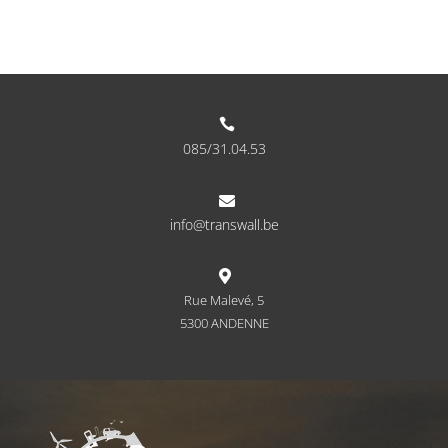

085/31.04.53

info@transwall.be

Rue Malevé, 5
5300 ANDENNE