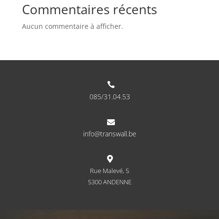
Commentaires récents
Aucun commentaire à afficher.

085/31.04.53

info@transwall.be

Rue Malevé, 5
5300 ANDENNE